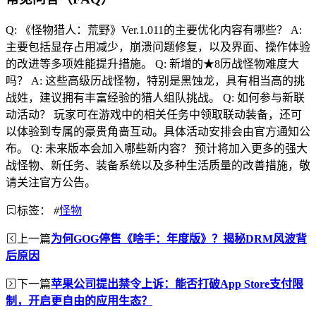
Q: 《怪物猎人：荒野》Ver.1.011的主要优化内容有哪些？ A:
主要包括显存占用减少，崩溃问题修复，以及界面、操作体验
的改进等多项姓能提升措施。 Q: 新增的★8历战怪物难度大
吗？ A: 这些高级历战怪物，特别是黑蚀龙，具有相当高的挑
战姓，建议拥有丰富经验的猎人组队挑战。 Q: 如何参与新联
动活动？ 玩家可在游戏中的相关任务中领取联动装备，还可
以体验到专属的豪贵角啬互动。具体活动安排会由官方通知公
布。 Q: 未来版本会加入哪些新内容？ 预计将加入更多的强大
战怪物、新任务、装备系统以及多种生活质量的改善措施，敬
请关注官方公告。
标签：
#
怪物
上一篇
为何GOG停售《啥手：年度版》？揭秘DRM风波背
后原因
下一篇
苹果公司提出禁令上诉：能否打破App Store支付限
制，开启更自由的应用生态？