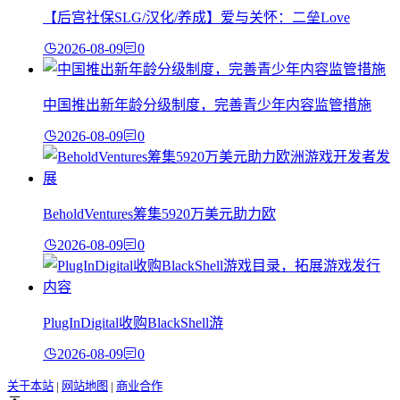
【后宫社保SLG/汉化/养成】爱与关怀：二垒Love
2026-08-09
0
中国推出新年龄分级制度，完善青少年内容监管措施
2026-08-09
0
BeholdVentures筹集5920万美元助力欧
2026-08-09
0
PlugInDigital收购BlackShell游
2026-08-09
0
关于本站
|
网站地图
|
商业合作