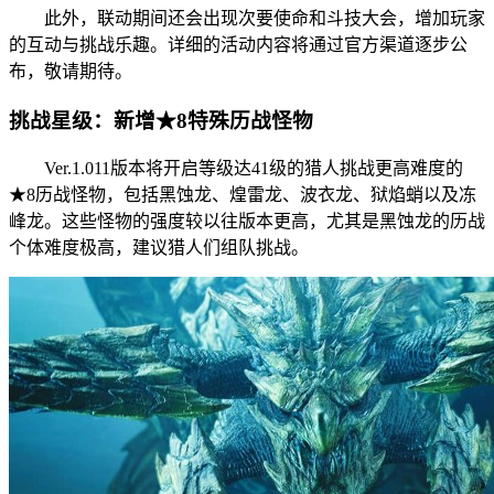
此外，联动期间还会出现次要使命和斗技大会，增加玩家
的互动与挑战乐趣。详细的活动内容将通过官方渠道逐步公
布，敬请期待。
挑战星级：新增★8特殊历战怪物
Ver.1.011版本将开启等级达41级的猎人挑战更高难度的
★8历战怪物，包括黑蚀龙、煌雷龙、波衣龙、狱焰蛸以及冻
峰龙。这些怪物的强度较以往版本更高，尤其是黑蚀龙的历战
个体难度极高，建议猎人们组队挑战。