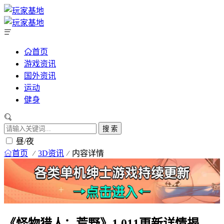
首页
游戏资讯
国外资讯
运动
健身
搜 索
昼/夜
首页
3D资讯
内容详情
《怪物猎人：荒野》1.011更新详情揭