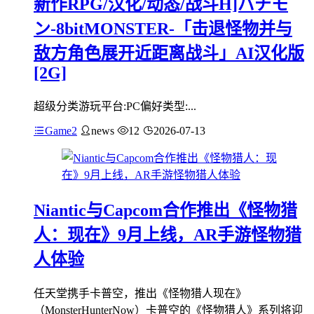
新作RPG/汉化/动态/战斗H]パチモ
ン-8bitMONSTER-「击退怪物并与
敌方角色展开近距离战斗」AI汉化版
[2G]
超级分类游玩平台:PC偏好类型:...
Game2
news
12
2026-07-13
Niantic与Capcom合作推出《怪物猎
人：现在》9月上线，AR手游怪物猎
人体验
任天堂携手卡普空，推出《怪物猎人现在》
（MonsterHunterNow）卡普空的《怪物猎人》系列将迎