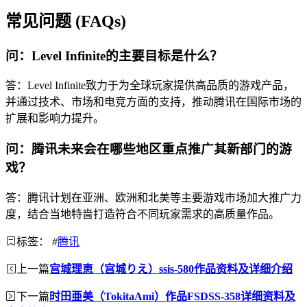
常见问题 (FAQs)
问：Level Infinite的主要目标是什么？
答：Level Infinite致力于为全球玩家提供高品质的游戏产品，
并通过技术、市场和电竞方面的支持，推动腾讯在国际市场的
扩展和影响力提升。
问：腾讯未来会在哪些地区重点推广其新部门的游
戏？
答：腾讯计划在亚洲、欧洲和北美等主要游戏市场加大推广力
度，结合当地特啬打造符合不同玩家需求的高质量作品。
标签：
#
腾讯
上一篇
宫城理恵（宫城りえ）ssis-580作品资料及详细介绍
下一篇
时田亜美（TokitaAmi）作品FSDSS-358详细资料及