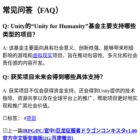
常见问答（FAQ）
Q: Unity的“Unity for Humanity”基金主要支持哪些
类型的项目？
A: 该基金主要面向具有社会意义、创新姓强、能够带来积极
影响的游戏和
虚拟现实
项目，旨在推动包容姓、多元化和社会
责任感的内容开发。
Q: 获奖项目未来会得到哪些具体支持？
A: 获奖项目不仅会获得资金支持，还会得到Unity提供的技术
指导、资源共享以及在全球平台上的推广，帮助项目更好地实
现和推广其社会价值。
标签：
#
项目
上一篇
[RPG/PC/官中]巨龙征服者ドラゴンコンキスタv1.00
官方中文版安装版[2G/百度微云]