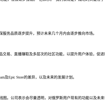
确保服务品质逐步提升，预计未来几个月内会逐步推向市场。
物品交易、直播赚取及多层次的社区功能，以提升用户体验，促
am及Epic Store的差异，以及未来的发展计划。
创造路线图。公司表示会尽量透明，对俄罗斯用户现有的功能以及未