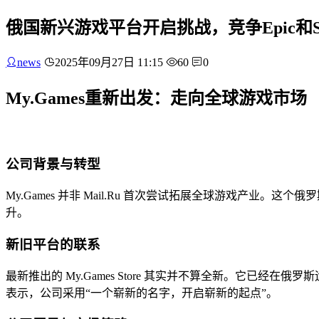
俄国新兴游戏平台开启挑战，竞争Epic和S
news
2025年09月27日 11:15
60
0
My.Games重新出发：走向全球游戏市场
公司背景与转型
My.Games 并非 Mail.Ru 首次尝试拓展全球游戏
升。
新旧平台的联系
最新推出的 My.Games Store 其实并不算全新。它已经在俄
表示，公司采用“一个崭新的名字，开启崭新的起点”。