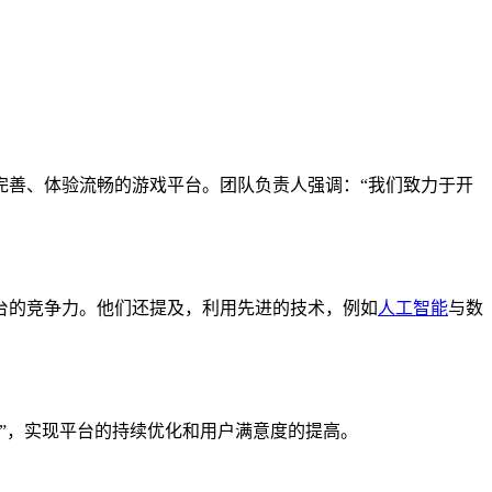
完善、体验流畅的游戏平台。团队负责人强调：“我们致力于开
台的竞争力。他们还提及，利用先进的技术，例如
人工智能
与数
”，实现平台的持续优化和用户满意度的提高。