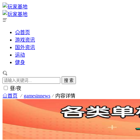
首页
游戏资讯
国外资讯
运动
健身
搜 索
昼/夜
首页
gamesinnews
内容详情