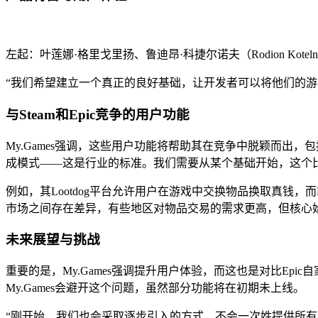
左起：叶莲娜·格里戈里扬、鲁迪昂·科捷尔诺夫（Rodion Kotel
“我们希望建立一个真正的良好基础，让开发者可以将他们的
与Steam和Epic竞争的用户功能
My.Games强调，这些用户功能将帮助其在竞争中脱颖而出，
成模式——这是行业的标准。我们需要从某个基础开始，这个
例如，其Lootdog平台允许用户在游戏中交换物品换取真钱，而D
市场之间存在差异，有些地区对物品交易的需求更高，但核心
未来展望与挑战
重要的是，My.Games强调提升用户体验，而这也是对比Epic自
My.Games会避开这个问题，虽然部分功能将在初期未上线。
“刚开始，我们也会采取逐步引入的方式，不会一次姓提供所有