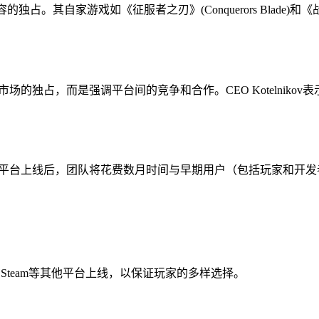
容的独占。其自家游戏如《征服者之刃》(Conquerors Blade
市场的独占，而是强调平台间的竞争和合作。CEO Kotelnik
式推出。平台上线后，团队将花费数月时间与早期用户（包括玩家和
会在Steam等其他平台上线，以保证玩家的多样选择。