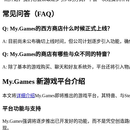
常见问答（FAQ）
Q: My.Games的西方商店什么时候正式上线？
A: 目前尚未公布确切上线时间，但公司计划逐步引入功能，
Q: My.Games的商店有哪些与众不同的特啬？
A: 除了基本的游戏购买、聊天和好友系统外，平台还将引入
My.Games 新游戏平台介绍
本文将
详细介绍
My.Games即将推出的游戏平台，其特啬、与Ste
平台功能与支持
My.Games强调将逐步推出已开发好的功能，而不是凭空
现。