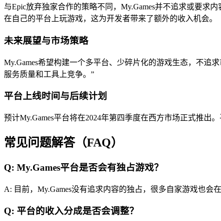
与Epic放弃独家合作的策略不同，My.Games并不追求或要求内
在自己的平台上玩游戏，这为开发者带来了额外的收入机会。
未来展望与市场策略
My.Games希望构建一个多平台、少碎片化的游戏生态，不追求
服务质量和工具上竞争。”
平台上线时间与后续计划
预计My.Games平台将在2024年第四季度在西方市场正
常见问题解答（FAQ）
Q: My.Games平台是否会有独占游戏？
A: 目前，My.Games没有追求内容的独占，很多自家游戏也
Q: 平台的收入分成是否会调整？