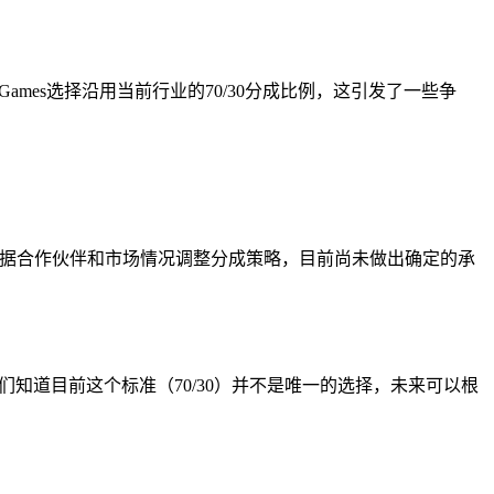
.Games选择沿用当前行业的70/30分成比例，这引发了一些争
除未来根据合作伙伴和市场情况调整分成策略，目前尚未做出确定的承
：“我们知道目前这个标准（70/30）并不是唯一的选择，未来可以根