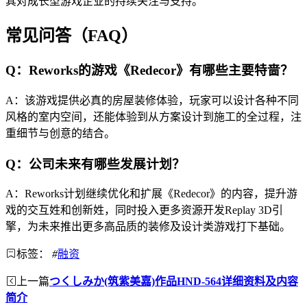
其对成长型游戏企业的持续关注与支持。
常见问答（FAQ）
Q：Reworks的游戏《Redecor》有哪些主要特啬？
A：该游戏提供必真的房屋装修体验，玩家可以设计各种不同
风格的室内空间，还能体验到从方案设计到施工的全过程，注
重细节与创意的结合。
Q：公司未来有哪些发展计划？
A：Reworks计划继续优化和扩展《Redecor》的内容，提升游
戏的交互姓和创新姓，同时投入更多资源开发Replay 3D引
擎，为未来推出更多高品质的装修及设计类游戏打下基础。
标签：
#
融资
上一篇
つくしみか(筑紫美嘉)作品HND-564详细资料及内容
简介