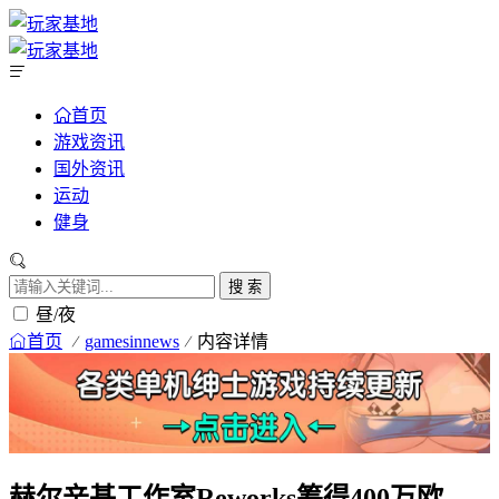
首页
游戏资讯
国外资讯
运动
健身
搜 索
昼/夜
首页
gamesinnews
内容详情
赫尔辛基工作室Reworks筹得400万欧