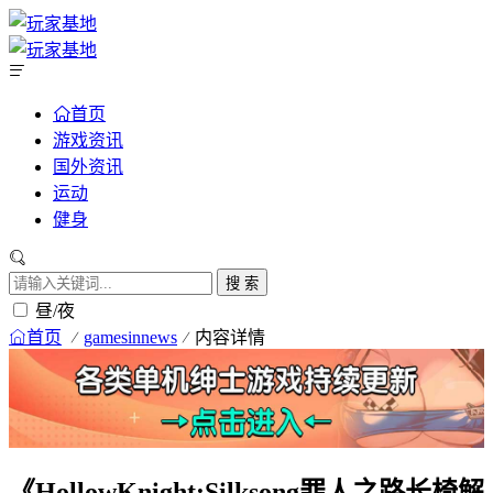
首页
游戏资讯
国外资讯
运动
健身
搜 索
昼/夜
首页
gamesinnews
内容详情
《HollowKnight:Silksong罪人之路长椅解