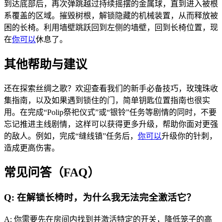
到达底部后，再次弹跳越过持续摇摆的金属球，直到进入被根
系覆盖的区域。摧毁树根，解锁隐藏的机械装置，从而释放被
困的长椅。利用墙壁跳跃回到左侧的墙壁，回到长椅位置，现
在
你可以
休息了。
其他帮助与建议
还在探索丝绸之歌？欢迎查看我们的新手必备技巧，玫瑰珠收
集指南，以及如果遇到锁住的门，简单钥匙位置指南也很实
用。在完成“Polip祭祀仪式”或“银铃”任务等剧情的同时，不要
忘记推进主线剧情，这样可以获得更多升级，帮助你面对更强
的敌人。例如，完成“缝线镇”任务后，
你可以
升级你的针刺，
造成更高伤害。
常见问答（FAQ）
Q: 在解锁长椅时，为什么我无法完全激活它？
A: 你需要先在房间内找到并激活特定的开关，降低笼子的高