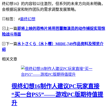
终幻想16》的内容较以往激烈，但系列的未来方向尚未明确，
会根据玩家和制作团队的需求调整发展策略。
标签：
#
最终幻想
上一篇
即将上映的恐怖片将用芭蕾舞演员的动作捕捉实现惊
险战斗场面
下一篇
水卜さくら（水卜樱）MIDE-749作品资料及预览介
绍
相关文章
很终幻想16制作人建议PC玩家直接
“买一台PS5”——游戏PC版期待值提
升