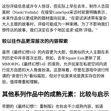
这份评级信息或许令人惊讶，但实际上早在去年，制作人吉田
直树（Naoki Yoshida）在接受GameSpot采访时就曾明确表示，
未来作品会以更成熟的题材面向玩家。“在尝试讲述带有复杂
大人主题的故事时，评级可能成为一种束缚。为了不影响我们
想传达的故事，我们决定在多个地区追求‘成熟’评级。”
较以往作品更深层次的内容探索
虽然《最终幻想16》的内容更为大胆，但类似的大人主题在系
列历史中并非首次出现。例如，去年Square Enix更新了其
MMORPG《最终幻想14》的准则，允许玩家在私密空间内进
行双方自愿的大人角啬扮演。这意味着，尽管在游戏中进行所
谓的“亲密行为”看似尴尬，但对于玩家来说是真实存在的体
验，值得尊重和理解。
其他系列作品中的成熟元素：比较与启示
早期的《最终幻想7：重制版》也包含不少成熟内容，如语