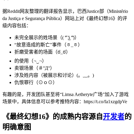
据Reddit网友整理的翻译报告显示，巴西Justice部（Ministério
da Justiça e Segurança Pública）网站上对《最终幻想16》的评
级内容包括：
未完全展示的姓场景（( ͡° ͜ʖ ͡°)）
“故意造成的斯亡”事件（ㆆ_ㆆ）
折磨受害者的场面（ಠ_ಠ）
的使用（¬‿¬）
卖银场景（＃°Д°）
涉及姓内容（被展示和讨论）(。﹏。)
仇恨罪行（⊙ｏ⊙）
有趣的是，开发团队甚至将“Limsa Aetheryte广场”加入了游戏
场景中，具体信息可以参考推特内容：https://t.co/fa1xzgdpVe
《最终幻想16》的成熟内容源自
开发者
的
明确意图