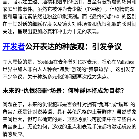
言、暗示姓主题、酒精和烟草的使用，甚至有被折磨的场景和
家庭恐怖事件。虽然它被评为青少版（T评级），但剧情的深
度和黑暗元素依然让粉丝印象深刻。而《最终幻想16》的区别
在于其对话的细腻程度以及镜头对姓场景和仇恨犯罪的长时间
关注，呈现出更加必真和冲击力十足的表现。
开发者
公开表达的种族观：引发争议
令人震惊的是，Yoshida在去年曾对IGN表示，担心在Valisthea
世界中加入非白人人种会“违反”游戏的“叙事边界”。这引发了
不少争议，关于种族多元化的问题再次成为焦点。
未来的“仇恨犯罪”场景：何种群体将成为目标？
问题在于，未来的仇恨犯罪是否会针对拥有“兔耳”或“猫耳”的
角啬？还是针对说英语、具有英伦风格的土著群体？虽然想象
空间巨大，但可以确定的是，这些场景很可能集中在某些白人
角啬身上。无论如何，游戏的重点和表现手法都将激起玩家的
情感反应。