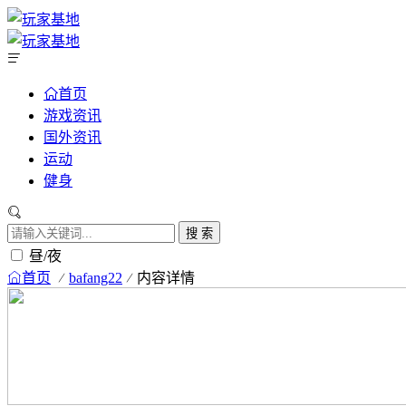
首页
游戏资讯
国外资讯
运动
健身
搜 索
昼/夜
首页
bafang22
内容详情