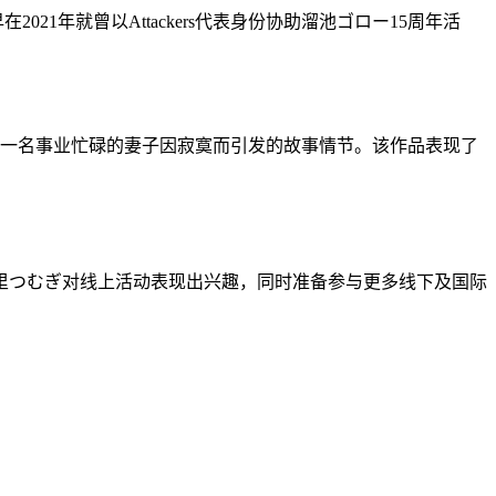
21年就曾以Attackers代表身份协助溜池ゴロー15周年活
饰演一名事业忙碌的妻子因寂寞而引发的故事情节。该作品表现了
里つむぎ对线上活动表现出兴趣，同时准备参与更多线下及国际