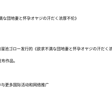
/ 《欲求不満な団地妻と怀孕オヤジの汗だく浓厚不伦》
113 奇迹》和溜池ゴロー发行的《欲求不満な団地妻と怀孕オヤジの汗だ
发布作品。
参与更多国际活动和网络推广