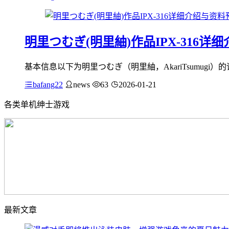
明里つむぎ(明里紬)作品IPX-316详
基本信息以下为明里つむぎ（明里紬，AkariTsumugi
bafang22
news
63
2026-01-21
各类单机绅士游戏
最新文章