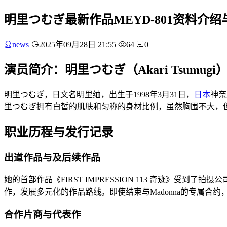
明里つむぎ最新作品MEYD-801资料介
news
2025年09月28日 21:55
64
0
演员简介：明里つむぎ（Akari Tsumugi
明里つむぎ，日文名明里䌷，出生于1998年3月31日，
日本
神奈
里つむぎ拥有白皙的肌肤和匀称的身材比例，虽然胸围不大，
职业历程与发行记录
出道作品与及后续作品
她的首部作品《FIRST IMPRESSION 113 奇迹》
作，发展多元化的作品路线。即使结束与Madonna的专属合约
合作片商与代表作