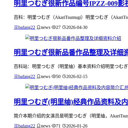
明里つむぎ很新作品编号IPZZ-009
百科：明里つむぎ（AkariTsumugi）明里つむぎ（AkariTs
bafang22
news
27
2026-04-30
明里つむぎ很新品番作品整理及详细
百科站：明里つむぎ（明里䌷）基本资料介绍明里つむぎ（Akari
bafang22
news
50
2026-02-15
明里つむぎ(明里䌷)经典作品资料及
简介本期介绍的女演员是明里つむぎ（明里䌷，AkariTsumu
bafang22
news
71
2026-01-26