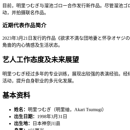
目前，明里つむぎ与溜池ゴロー合作发行新作品。尽管溜池ゴロー相比A
动，并拍摄联名作品。
近期代表作品简介
2023年3月21日发行的作品《欲求不満な団地妻と怀孕オ
角啬的内心情感及生活状态。
艺人工作态度及未来展望
明里つむぎ经过多年的专业训练，展现出较强的表演经验。经
活动，提升自身职业的多元化发展。
基本资料
姓名：
明里つむぎ（明里䌷，Akari Tsumugi）
出生日期：
1998年3月31日
出生地：
日本神奈川县