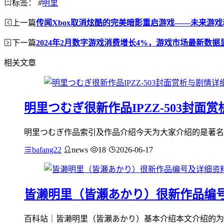
标签：
#
明里
上一篇
传闻Xbox取消炫酷的完美暗影重启游戏——未来游
下一篇
2024年2月数字游戏消费增长4%，游戏市场最新数据
相关文章
明里つむぎ很新作品IPZZ-503封面
明里つむぎ作品索引及作品介绍今天为大家介绍的是著名明里つむぎ
bafang22
news
18
2026-06-17
皆濑明里（皆瀬あかり）很新作品编
百科站｜皆濑明里（皆瀬あかり）基本介绍本文介绍的为皆濑明