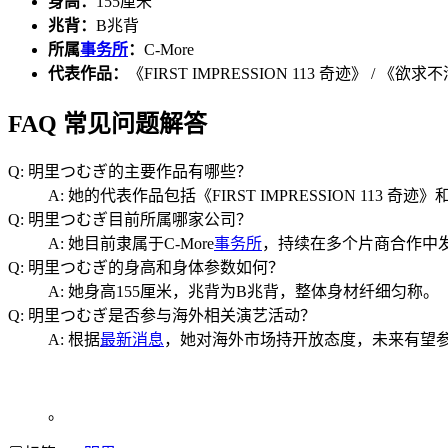
身高：
155厘米
兆背：
B兆背
所属
事务所
：
C-More
代表作品：
《FIRST IMPRESSION 113 奇迹》 
FAQ 常见问题解答
Q: 明里つむぎ的主要作品有哪些？
A: 她的代表作品包括《FIRST IMPRESSION 
Q: 明里つむぎ目前所属哪家公司？
A: 她目前隶属于C-More
事务所
，持续在多个片商合作中
Q: 明里つむぎ的身高和身体参数如何？
A: 她身高155厘米，兆背为B兆背，整体身材纤细匀称。
Q: 明里つむぎ是否参与海外相关演艺活动？
A: 根据
最新消息
，她对海外市场持开放态度，未来有望
。