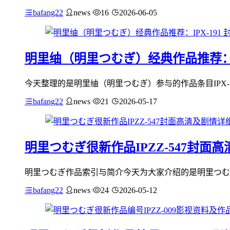
bafang22
news
16
2026-06-05
明里䌷（明里つむぎ）经典作品推荐：I
今天整理的是明里䌷（明里つむぎ）参与的作品条目IPX-
bafang22
news
21
2026-05-17
明里つむぎ很新作品IPZZ-547封面
明里つむぎ作品索引与简介今天为大家介绍的是明里つむぎ（
bafang22
news
24
2026-05-12