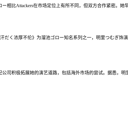
ttackers在市场定位上有所不同，但双方合作紧密。她早在20
ヤジの汗だく浓厚不伦》为溜池ゴロー知名系列之一，明里つむぎ
纪公司积极拓展她的演艺道路，包括海外市场的尝试。据悉，明