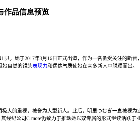
绍与作品信息预览
）
川县。她于2017年3月16日正式出道，作为一名备受关注的
但她自然的镜头
表现力
和偶像气质使她在众多新人中脱颖而出。
受到了拍摄公司极大的重视，被誉为大型新人。此后，明里つむぎ一直被视
，其经纪公司C-more仍致力于推动她以双专属的形式继续活跃于