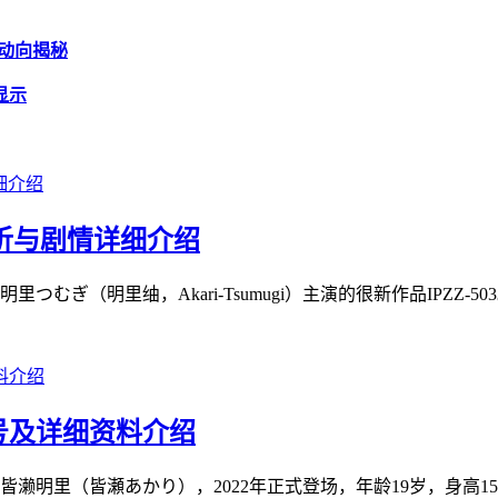
戏动向揭秘
显示
赏析与剧情详细介绍
（明里䌷，Akari-Tsumugi）主演的很新作品IPZZ-50
号及详细资料介绍
里（皆瀬あかり），2022年正式登场，年龄19岁，身高158厘