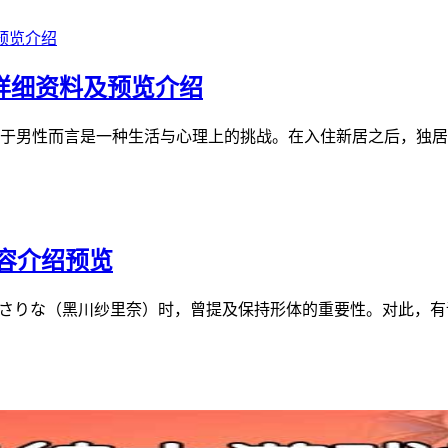
9详细资料及预览介绍
于男性而言是一种生活与心理上的挑战。在入住新居之后，独居男性
内容介绍预览
绍黑川さりな（黑川纱里奈）时，曾提及保持形体的重要性。对此，有评