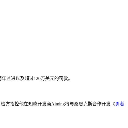
临两年监进以及超过120万美元的罚款。
。检方指控他在知晓开发商Aiming将与桑恩克斯合作开发《
勇者