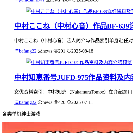
中村ここね（中村心音）作品BF-63
中村ここね（中村心音）艺人简介与作品索引单身赴任对
bafang22
news
291
2025-08-18
中村知恵番号JUFD-975作品资料及
女优资料索引：中村知恵（NakamuraTomoe）在介
bafang22
news
426
2025-07-11
各类单机绅士游戏