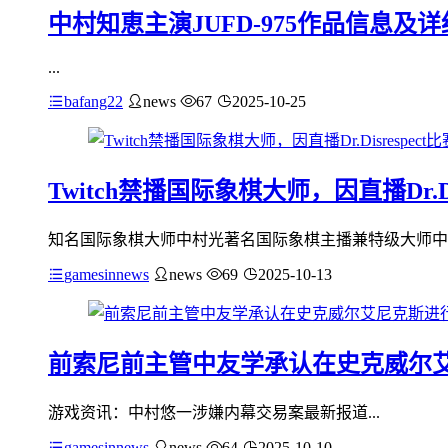
中村知恵主演JUFD-975作品信息及
...
bafang22
news
67
2025-10-25
Twitch禁播国际象棋大师，因直播Dr.
知名国际象棋大师中村光著名国际象棋主播兼特级大师中村光（Hikar
gamesinnews
news
69
2025-10-13
前索尼前主管中友学承认在史克威尔
游戏资讯：中村悠一涉嫌内幕交易案最新报道...
gamesinnews
news
64
2025-10-10