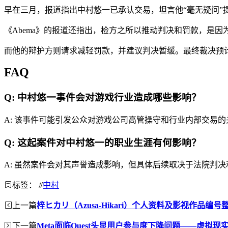
早在三月，报道指出中村悠一已承认交易，坦言他“毫无疑问”
《Abema》的报道还指出，检方之所以推动判决和罚款，是因
而他的辩护方则请求减轻罚款，并建议判决暂缓。最终裁决预计
FAQ
Q: 中村悠一事件会对游戏行业造成哪些影响？
A: 该事件可能引发公众对游戏公司高管操守和行业内部交易
Q: 这起案件对中村悠一的职业生涯有何影响？
A: 虽然案件会对其声誉造成影响，但具体后续取决于法院判
标签：
#
中村
上一篇
梓ヒカリ（Azusa-Hikari）个人资料及影视作品编
下一篇
Meta面临Quest头显用户参与度下降问题——虚拟