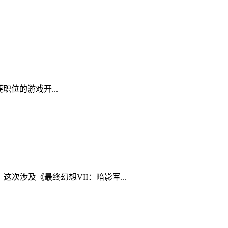
要职位的游戏开...
这次涉及《最终幻想VII：暗影军...