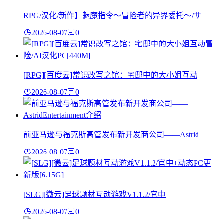
RPG/汉化/新作】魅魔指令～冒险者的异界委托～/サ
2026-08-07
0
[RPG][百度云]常识改写之馆：宅邸中的大小姐互动
2026-08-07
0
前亚马逊与福克斯高管发布新开发商公司——Astrid
2026-08-07
0
[SLG][微云]足球题材互动游戏V1.1.2/官中
2026-08-07
0