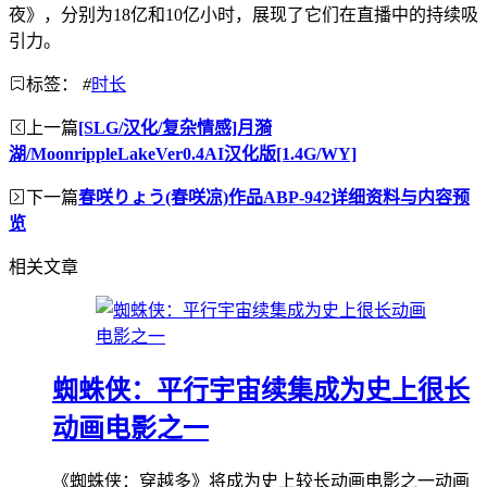
夜》，分别为18亿和10亿小时，展现了它们在直播中的持续吸
引力。
标签：
#
时长
上一篇
[SLG/汉化/复杂情感]月漪
湖/MoonrippleLakeVer0.4AI汉化版[1.4G/WY]
下一篇
春咲りょう(春咲凉)作品ABP-942详细资料与内容预
览
相关文章
蜘蛛侠：平行宇宙续集成为史上很长
动画电影之一
《蜘蛛侠：穿越多》将成为史上较长动画电影之一动画