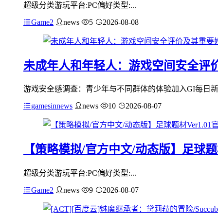
超级分类游玩平台:PC偏好类型:...
Game2
news
5
2026-08-08
未成年人和年轻人：游戏空间安全评
游戏安全感调查：青少年与不同群体的体验加入GI每日新闻，
gamesinnews
news
10
2026-08-07
【策略模拟/官方中文/动态版】足球题材
超级分类游玩平台:PC偏好类型:...
Game2
news
9
2026-08-07