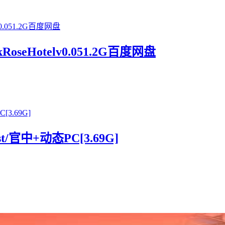
eHotelv0.051.2G百度网盘
t/官中+动态PC[3.69G]