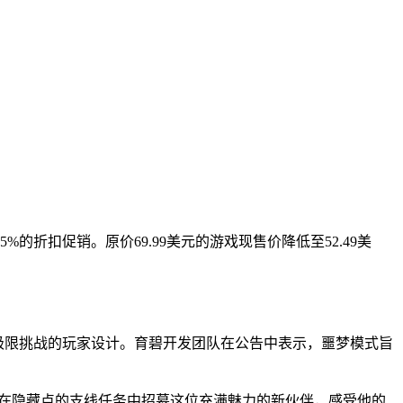
扣促销。原价69.99美元的游戏现售价降低至52.49美
专为追求极限挑战的玩家设计。育碧开发团队在公告中表示，噩梦模式旨
 配音。玩家可以在隐藏点的支线任务中招募这位充满魅力的新伙伴，感受他的