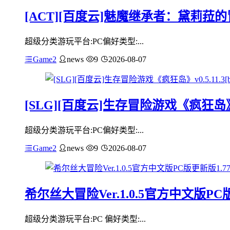
[ACT][百度云]魅魔继承者：黛莉菈的冒险/Succ
超级分类游玩平台:PC偏好类型:...
Game2
news
9
2026-08-07
[SLG][百度云]生存冒险游戏《疯狂岛》v0.5.
超级分类游玩平台:PC偏好类型:...
Game2
news
9
2026-08-07
希尔丝大冒险Ver.1.0.5官方中文版PC
超级分类游玩平台:PC 偏好类型:...