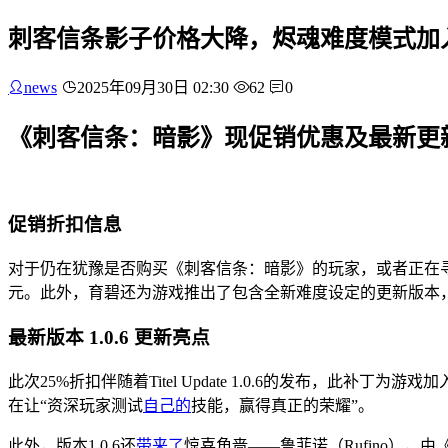
刺客信条影子价格大降，烬魂难度模式加
news
2025年09月30日 02:30
62
0
《刺客信条：暗影》现促销优惠及最新更
促销折扣信息
对于仍在犹豫是否购买《刺客信条：暗影》的玩家，或者正在寻找
元。此外，育碧还为游戏推出了包含全新难度设定的更新版本
最新版本 1.0.6 更新亮点
此次25%折扣伴随着Titel Update 1.0.6的发布
在让“资深玩家测试
自己的
技能，赢得真正的荣耀”。
此外，版本1.0.6还
带来了
惊喜角啬——鲁菲诺（Rufino），由《关