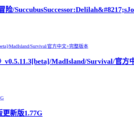
ubusSuccessor:Delilah&#8217;sJ
11.3[beta]/MadIsland/Survival
版更新版1.77G