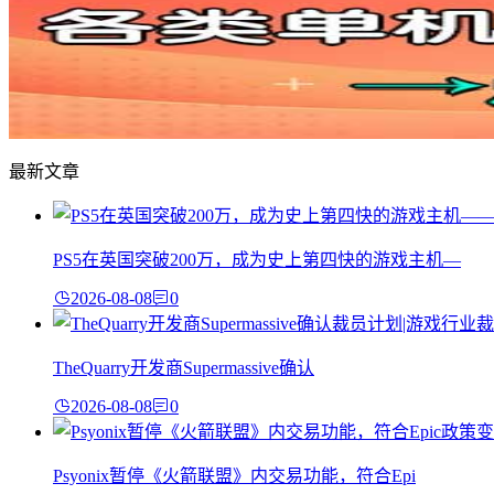
最新文章
PS5在英国突破200万，成为史上第四快的游戏主机—
2026-08-08
0
TheQuarry开发商Supermassive确认
2026-08-08
0
Psyonix暂停《火箭联盟》内交易功能，符合Epi