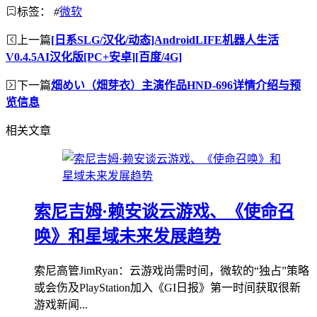
标签：
#
微软
上一篇
[日系SLG/汉化/动态]AndroidLIFE机器人生活
V0.4.5AI汉化版[PC+安卓][百度/4G]
下一篇
畑めい（畑芽衣）主演作品HND-696详情介绍与预
览信息
相关文章
索尼吉姆·赖安谈云游戏、《使命召
唤》和星域未来发展趋势
索尼高管JimRyan：云游戏尚需时间，微软的“独占”策略
或会伤及PlayStation加入《GI日报》第一时间获取很新
游戏新闻...