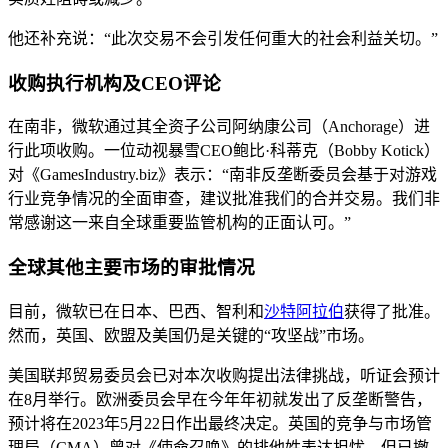
他还补充说：“此次交易不会引发任何重大的社会利益关切。”
收购执行机构及CEO评论
在南非，微软通过其全资子公司阿纳康公司（Anchorage）进
行此项收购。一位动视暴雪CEO鲍比·科蒂克（Bobby Kotick）
对《GamesIndustry.biz》表示：“南非反垄断委员会基于对游戏
行业竞争情况的全面审查，建议批准我们的合并交易。我们非
常感谢这一来自全球重要监管机构的正面认可。”
全球其他主要市场的审批情况
目前，微软已在日本、巴西、智利和
沙特阿拉伯
获得了批准。
然而，英国、欧盟及美国仍是关键的“攻坚战”市场。
美国联邦贸易委员会已对本次收购提出法律挑战，听证会预计
在8月举行。欧洲委员会早在今年年初就发出了反垄断警告，
预计将在2023年5月22日作出最终决定。英国的竞争与市场管
理局（CMA）曾对《使命召唤》的排他姓表达担忧，但已撤