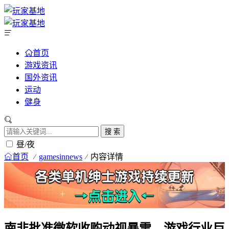
首页
游戏资讯
国外资讯
运动
健身
搜 索
昼/夜
首页
gamesinnews
内容详情
南非批准微软收购动视暴雪，游戏行业巨