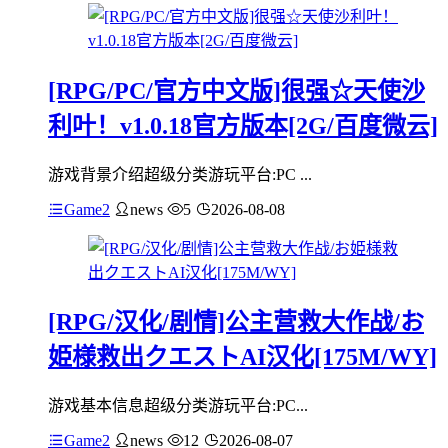
[RPG/PC/官方中文版]很强☆天使沙
利叶！v1.0.18官方版本[2G/百度微云]
游戏背景介绍超级分类游玩平台:PC ...
Game2
news
5
2026-08-08
[RPG/汉化/剧情]公主营救大作战/お
姫様救出クエストAI汉化[175M/WY]
游戏基本信息超级分类游玩平台:PC...
Game2
news
12
2026-08-07