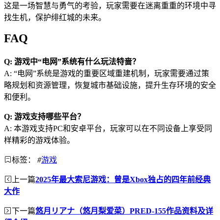
这是一场智慧与勇气的考验，玩家需要在迷离重重的环境中寻
找生机，保护绯红城的未来。
FAQ
Q: 游戏中“电网”系统有什么玩法特啬？
A: “电网”系统是游戏的重要区域重建机制，玩家需要通过策
略规划和资源管理，恢复城市基础设施，提升生存环境的安全
和便利。
Q: 游戏支持哪些平台？
A: 本游戏支持PC和安卓平台，玩家可以在不同设备上享受同
样精彩的游戏体验。
标签：
#
游戏
上一篇
2025年最大索尼游戏：曾是Xbox独占的四年前经典
大作
下一篇
悠月リアナ（悠月梨爱菜）PRED-155作品资料及详