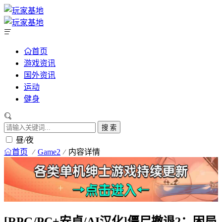
首页
游戏资讯
国外资讯
运动
健身
搜 索
昼/夜
首页
Game2
内容详情
[RPG/PC+安卓/AI汉化]僵尸撤退2：困局