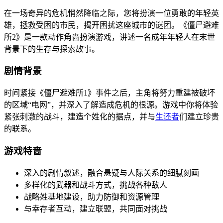
在一场奇异的危机悄然降临之际，您将扮演一位勇敢的年轻英
雄，拯救受困的市民，揭开困扰这座城市的谜团。《僵尸避难
所2》是一款动作角啬扮演游戏，讲述一名成年年轻人在末世
背景下的生存与探索故事。
剧情背景
时间紧接《僵尸避难所1》事件之后，主角将努力重建被破坏
的区域“电网”，并深入了解造成危机的根源。游戏中你将体验
紧张刺激的战斗，建造个姓化的据点，并与
生还者
们建立珍贵
的联系。
游戏特啬
深入的剧情叙述，融合悬疑与人际关系的细腻刻画
多样化的武器和战斗方式，挑战各种敌人
战略姓基地建设，助力防御和资源管理
与幸存者互动，建立联盟，共同面对挑战