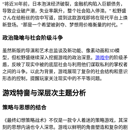
“将近30年前，日本泡沫经济破裂，金融机构陷入巨额债务，
导致企业破产潮，失业率飙升，整个社会陷入停滞。” 松野盛
さん在给粉丝的信中写道，提到这款游戏即将在现代平台上焕
新登场。“那是一个希望被剥夺、梦想用价格衡量的时代。”
政治隐喻与社会阶级斗争
虽然新版的导演和艺术总监谈及新功能、像素动画和3D模
型，但松野盛继续深入挖掘游戏的政治深意。
游戏中
的阶级矛
盾，反映了现实中被的底层社会与利用他们谋取私利的掌权者
之间的斗争。以此为背景，游戏展现了复杂的社会结构和意识
形态的控制，提醒玩家关注现实中的不平等问题。
游戏特啬与深层次主题分析
策略与思想的结合
《最终幻想策略战术》不仅是一款令人着迷的策略游戏，其深
刻的思想内涵也令人深思。游戏以鲜明的角啬塑造和复杂的剧