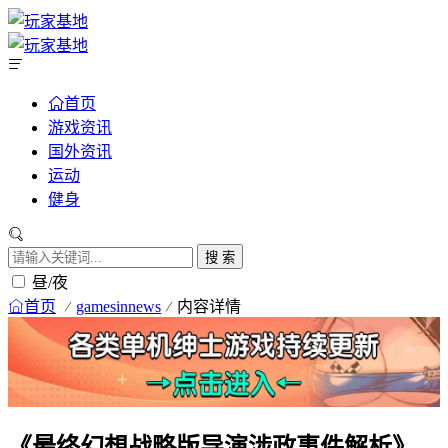
首页
游戏资讯
国外资讯
运动
健身
搜 索
昼/夜
首页
gamesinnews
内容详情
《最终幻想战略版导演涉政事件解析》