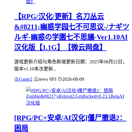
【RPG/汉化/更新】名刀丛云
&#8211;幽惑学园七不可思议-/ナギツ
ルギ-幽惑の学園七不思議-Ver1.10AI
汉化版【1.1G】【微云网盘】
游戏更新介绍与角色新增更新日期：2025年08月22日，
版本v1.10本次更新...
Game2
news
3
2026-08-09
[RPG/PC+安卓/AI汉化]僵尸撤退2：
困局