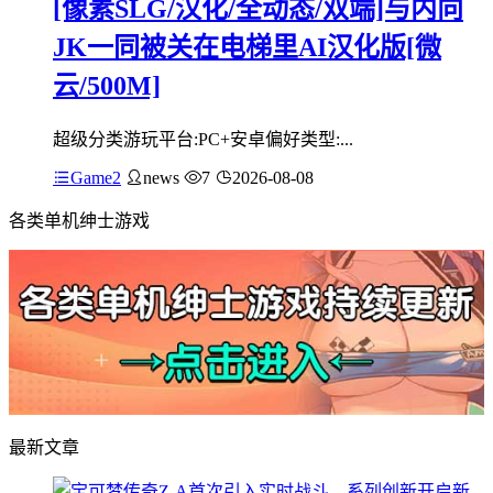
[像素SLG/汉化/全动态/双端]与内向
JK一同被关在电梯里AI汉化版[微
云/500M]
超级分类游玩平台:PC+安卓偏好类型:...
Game2
news
7
2026-08-08
各类单机绅士游戏
最新文章