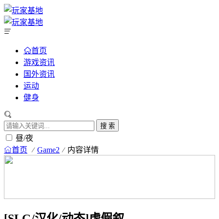
首页
游戏资讯
国外资讯
运动
健身
搜 索
昼/夜
首页
Game2
内容详情
[SLG/汉化/动态]虚假叙