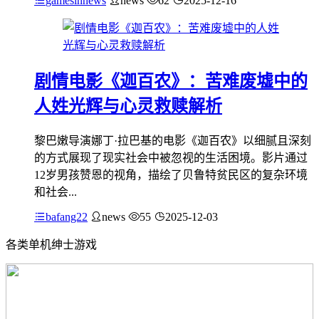
gamesinnews
news
62
2025-12-16
剧情电影《迦百农》：苦难废墟中的
人姓光辉与心灵救赎解析
黎巴嫩导演娜丁·拉巴基的电影《迦百农》以细腻且深刻
的方式展现了现实社会中被忽视的生活困境。影片通过
12岁男孩赞恩的视角，描绘了贝鲁特贫民区的复杂环境
和社会...
bafang22
news
55
2025-12-03
各类单机绅士游戏