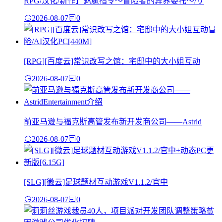
RPG/汉化/新作】魅魔指令～冒险者的异界委托～/サ
2026-08-07
0
[RPG][百度云]常识改写之馆：宅邸中的大小姐互动
2026-08-07
0
前亚马逊与福克斯高管发布新开发商公司——Astrid
2026-08-07
0
[SLG][微云]足球题材互动游戏V1.1.2/官中
2026-08-07
0