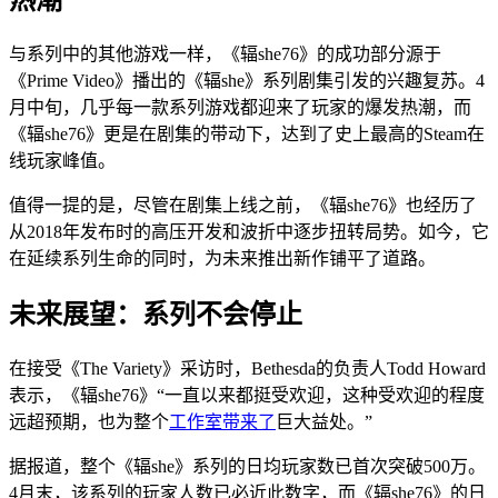
热潮
与系列中的其他游戏一样，《辐she76》的成功部分源于
《Prime Video》播出的《辐she》系列剧集引发的兴趣复苏。4
月中旬，几乎每一款系列游戏都迎来了玩家的爆发热潮，而
《辐she76》更是在剧集的带动下，达到了史上最高的Steam在
线玩家峰值。
值得一提的是，尽管在剧集上线之前，《辐she76》也经历了
从2018年发布时的高压开发和波折中逐步扭转局势。如今，它
在延续系列生命的同时，为未来推出新作铺平了道路。
未来展望：系列不会停止
在接受《The Variety》采访时，Bethesda的负责人Todd Howard
表示，《辐she76》“一直以来都挺受欢迎，这种受欢迎的程度
远超预期，也为整个
工作室
带来了
巨大益处。”
据报道，整个《辐she》系列的日均玩家数已首次突破500万。
4月末，该系列的玩家人数已必近此数字，而《辐she76》的日