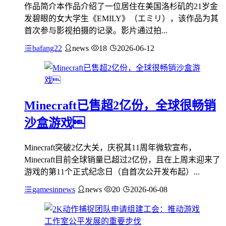
作品简介本作品介绍了一位居住在美国洛杉矶的21岁金
发碧眼的女大学生《EMILY》（エミリ），该作品为其
首次参与影视拍摄的记录。影片通过拍...
bafang22
news
18
2026-06-12
Minecraft已售超2亿份，全球很畅销
沙盒游戏
Minecraft突破2亿大关，庆祝其11周年微软宣布，
Minecraft目前全球销量已超过2亿份，且在上周末迎来了
游戏的第11个正式纪念日（自首次公开发布起）...
gamesinnews
news
20
2026-06-08