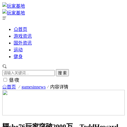
首页
游戏资讯
国外资讯
运动
健身
搜 索
昼/夜
首页
gamesinnews
内容详情
辐she76玩家突破2000万，ToddHoward