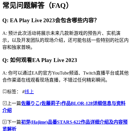
常见问题解答（FAQ）
Q: EA Play Live 2023会包含哪些内容？
A: 预计此次活动将展示未来几款新游戏的预告片、实机演
示，以及开发团队的现场介绍，还可能包括一些特别的社区内
容和独家首映。
Q: 如何观看EA Play Live 2023
A: 你可以通过EA的官方YouTube频道、Twitch直播平台或其他
合作渠道在线观看现场直播，不错过任何精彩瞬间。
标签：
#
线上
上一篇
佐藤りこ(佐藤莉子)作品BLOR-128详细信息与资料
介绍
下一篇
初芽(Hajime)品番STARS-622作品详细介绍及内容预
览解析