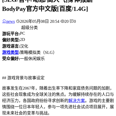
BodyPay官方中文版[百度/1.4G]
news
2026年05月08日 20:54
20
0
超级分类
PC
游玩平台:
2D
偏好类型:
游戏语言:
汉化
游戏类型
:
策略模拟类（SLG）
受众偏好:
一般休闲娱乐
## 游戏背景与故事设定
故事发生在2067年，随着出生率下降和家庭债务问题的加剧，
这些社会现象成为全球关注的焦点。为缓解持续存在的人口与
经济压力，各国政府纷纷寻求创新的
解决方案
。游戏的主要剧
情围绕一位日本年轻人，参与一项先进社会试点项目展开，展
现未来社会的变革与挑战。