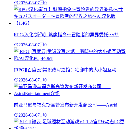
2026-08-07
0
RPG/汉化/新作】魅魔指令～冒险者的异界委托～/サ
2026-08-07
0
[RPG][百度云]常识改写之馆：宅邸中的大小姐互动
2026-08-07
0
前亚马逊与福克斯高管发布新开发商公司——Astrid
2026-08-07
0