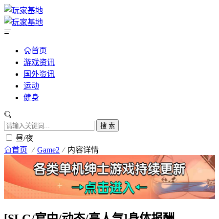
首页
游戏资讯
国外资讯
运动
健身
搜 索
昼/夜
首页
Game2
内容详情
[SLG/官中/动态/高人气]身体报酬