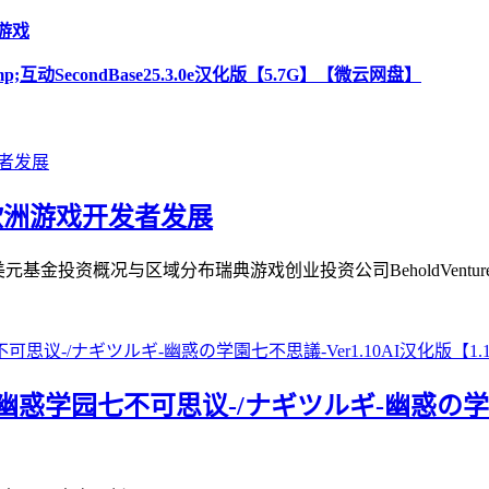
门游戏
动SecondBase25.3.0e汉化版【5.7G】【微云网盘】
元助力欧洲游戏开发者发展
万美元基金投资概况与区域分布瑞典游戏创业投资公司BeholdVentures
;幽惑学园七不可思议-/ナギツルギ-幽惑の学園七