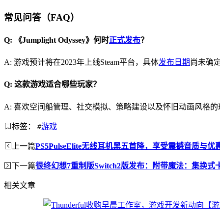
常见问答（FAQ）
Q: 《Jumplight Odyssey》何时
正式发布
？
A: 游戏预计将在2023年上线Steam平台，具体
发布日期
尚未确
Q: 这款游戏适合哪些玩家？
A: 喜欢空间船管理、社交模拟、策略建设以及怀旧动画风格
标签：
#
游戏
上一篇
PS5PulseElite无线耳机黑五首降，享受震撼音质与
下一篇
很终幻想7重制版Switch2版发布：附带魔法：集换
相关文章