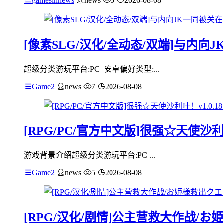
gamesinnews
news
5
2026-08-08
[像素SLG/汉化/全动态/双端]与内向J
超级分类游玩平台:PC+安卓偏好类型:...
Game2
news
7
2026-08-08
[RPG/PC/官方中文版]很强☆天使沙利叶
游戏背景介绍超级分类游玩平台:PC ...
Game2
news
5
2026-08-08
[RPG/汉化/剧情]公主营救大作战/お姫