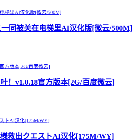
K一同被关在电梯里AI汉化版[微云/500M]
！v1.0.18官方版本[2G/百度微云]
様救出クエストAI汉化[175M/WY]