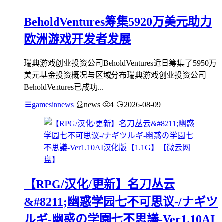
BeholdVentures筹集5920万美元助力
欧洲游戏开发者发展
瑞典游戏创业投资公司BeholdVentures近日筹集了5950万
美元基金投资概况与区域分布瑞典游戏创业投资公司
BeholdVentures已成功...
gamesinnews
news
4
2026-08-09
【RPG/汉化/更新】名刀丛云
&#8211;幽惑学园七不可思议-/ナギツ
ルギ-幽惑の学園七不思議-Ver1.10AI