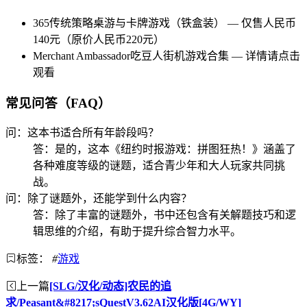
365传统策略桌游与卡牌游戏（铁盒装） — 仅售人民币
140元（原价人民币220元）
Merchant Ambassador吃豆人街机游戏合集 — 详情请点击
观看
常见问答（FAQ）
问：这本书适合所有年龄段吗？
答：是的，这本《纽约时报游戏：拼图狂热！》涵盖了
各种难度等级的谜题，适合青少年和大人玩家共同挑
战。
问：除了谜题外，还能学到什么内容？
答：除了丰富的谜题外，书中还包含有关解题技巧和逻
辑思维的介绍，有助于提升综合智力水平。
标签：
#
游戏
上一篇
[SLG/汉化/动态]农民的追
求/Peasant&#8217;sQuestV3.62AI汉化版[4G/WY]