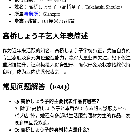
姓名：
高桥しょう子（高桥圣子，Takahashi Shouko）
所属
事务所
：
Glanzpro
身高 / 兆背：
161厘米 / G兆背
高桥しょう子艺人年表简述
作为近年来活跃的知名，高桥しょう子学统纯正，凭借自身的
专业态度及多元角色塑造能力，赢得大量业界关注。她不仅注
重演技提升，还积极投入健身塑形，确保形象及状态始终保持
良好，成为业内优秀代表之一。
常见问题解答（FAQ）
Q: 高桥しょう子的主要代表作品有哪些？
A: 除了“高桥しょう子と本番ができる超过激服务おっ
パブ店”外，她还有多部以生活服务题材为主的作品，表
现多样且受欢迎。
Q: 高桥しょう子的身材特点是什么？