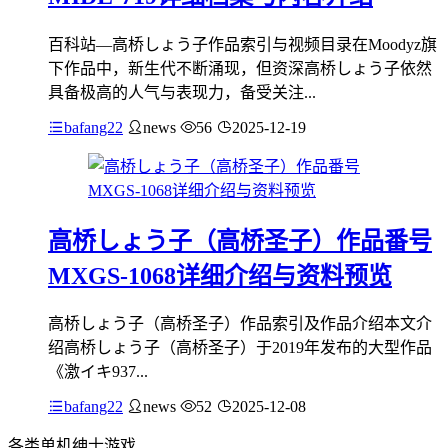
百科站—高桥しょう子作品索引与视频目录在Moodyz旗
下作品中，新生代不断涌现，但资深高桥しょう子依然
具备极高的人气与表现力，备受关注...
bafang22
news
56
2025-12-19
高桥しょう子（高桥圣子）作品番号
MXGS-1068详细介绍与资料预览
高桥しょう子（高桥圣子）作品索引及作品介绍本文介
绍高桥しょう子（高桥圣子）于2019年发布的大型作品
《激イキ937...
bafang22
news
52
2025-12-08
各类单机绅士游戏