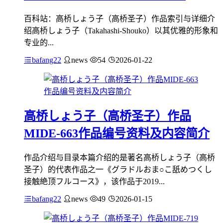
百科站：高桥しょう子（高桥圣子）作品索引与详细介
绍高桥しょう子（Takahashi-Shouko）以其优雅的形象和
专业的...
bafang22
news
54
2026-01-22
高桥しょう子（高桥圣子）作品
MIDE-663作品编号资料及内容简介
作品介绍与目录本篇介绍的是著名高桥しょう子（高桥
圣子）的代表作品之一《グラドルおま○こ舐めつくし
接触絶顶フルコース》，该作品于2019...
bafang22
news
49
2026-01-15