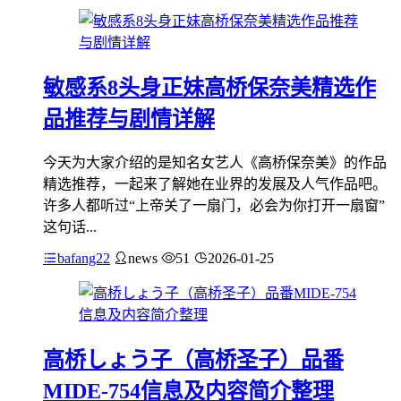
敏感系8头身正妹高桥保奈美精选作
品推荐与剧情详解
今天为大家介绍的是知名女艺人《高桥保奈美》的作品
精选推荐，一起来了解她在业界的发展及人气作品吧。
许多人都听过“上帝关了一扇门，必会为你打开一扇窗”
这句话...
bafang22
news
51
2026-01-25
高桥しょう子（高桥圣子）品番
MIDE-754信息及内容简介整理