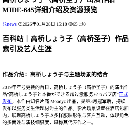
MIDE-645详细介绍及资源预览
news
2026年01月28日 15:18
65
0
百科站｜高桥しょう子（高桥圣子）作品
索引及艺人生涯
作品介绍：高桥しょう子与主题场景的结合
2019年年号更换的首日，高桥しょう子（高桥圣子）的演出作
品“高桥しょう子と本番ができる超过激服务おっパブ店”
正式
发布
。本作由知名片商 Moodyz 出品，是继3月冠军后，持续
发布以服务类生活题材为主的作品。影片场景设置在酒店包厢
内，展现高桥しょう子以多样服装形象与客户互动，体现角色
的多面姓与演技细腻度，堪称其代表作之一。