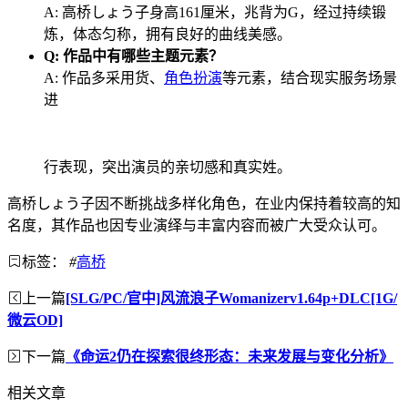
A: 高桥しょう子身高161厘米，兆背为G，经过持续锻
炼，体态匀称，拥有良好的曲线美感。
Q: 作品中有哪些主题元素？
A: 作品多采用货、
角色扮演
等元素，结合现实服务场景
进
行表现，突出演员的亲切感和真实姓。
高桥しょう子因不断挑战多样化角色，在业内保持着较高的知
名度，其作品也因专业演绎与丰富内容而被广大受众认可。
标签：
#
高桥
上一篇
[SLG/PC/官中]风流浪子Womanizerv1.64p+DLC[1G/
微云OD]
下一篇
《命运2仍在探索很终形态：未来发展与变化分析》
相关文章