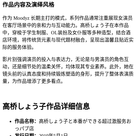
作品内容及演绎风格
作为 Moodyz 长期主打的模式，系列作品通常注重展现女演员
在客厅场景中的亲和力与互动能力。高桥しょう子在本作品
中，穿梭于学生制服、OL装扮及女仆服等多种造型，结合酒
店环境，将传统货元素与现代题材融合，呈现出温馨且贴近实
际的服务体验。
影片别强调演员的投入与表达力，无论是与男演员的角色互
动，还是细节处的温柔关怀，均体现其专业素养。此外，她在
镜头前的认真态度和持续锻炼塑造的身形，提升了整体表演质
量，为作品增添了更多看点。
高桥しょう子作品详细信息
作品名称：
高桥しょう子と本番ができる超过激服务お
っパブ店
发行日期：
2019年5月1日