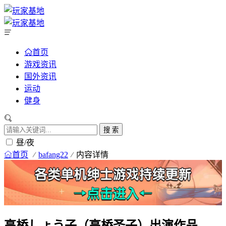
首页
游戏资讯
国外资讯
运动
健身
搜 索
昼/夜
首页
bafang22
内容详情
高桥しょう子（高桥圣子）出演作品