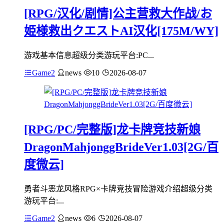
[RPG/汉化/剧情]公主营救大作战/お
姫様救出クエストAI汉化[175M/WY]
游戏基本信息超级分类游玩平台:PC...
Game2
news
10
2026-08-07
[RPG/PC/完整版]龙卡牌竞技新娘
DragonMahjonggBrideVer1.03[2G/百
度微云]
勇者斗恶龙风格RPG×卡牌竞技冒险游戏介绍超级分类
游玩平台:...
Game2
news
6
2026-08-07