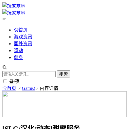
首页
游戏资讯
国外资讯
运动
健身
搜 索
昼/夜
首页
Game2
内容详情
[SLG/汉化/动态]甜蜜服务