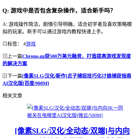
Q: 游戏中是否包含复杂操作，适合新手吗？
A: 游戏操作简洁，剧情引导明确，适合初学者及喜欢策略模
拟的玩家。新手可以通过游戏内教程快速上手。
标签：
#
游戏
上一篇
Chrono.gg获500万美元融资，打造提高游戏发现度
的解决方案
下一篇
[像素SLG/汉化/新作]贞子捕捉技巧化け娘捕获指南
AI汉化版[百度/900M]
相关文章
[像素SLG/汉化/全动态/双端]与内向