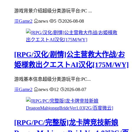
游戏背景介绍超级分类游玩平台:PC ...
Game2
news
5
2026-08-08
[RPG/汉化/剧情]公主营救大作战/お
姫様救出クエストAI汉化[175M/WY]
游戏基本信息超级分类游玩平台:PC...
Game2
news
12
2026-08-07
[RPG/PC/完整版]龙卡牌竞技新娘