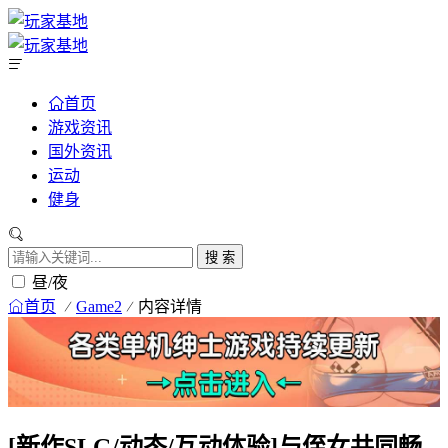
首页
游戏资讯
国外资讯
运动
健身
搜 索
昼/夜
首页
Game2
内容详情
[新作SLG/动态/互动体验]与侄女共同畅