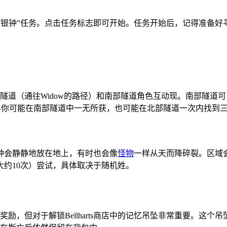
看到“银钟”任务。点击任务标志即可开始。任务开始后，记得准备
北部隧道（通往Widow的路径）和南部隧道角色互动现。南部隧道可
机的——你可能在南部隧道中一无所获，也可能在北部隧道一次内找到
钟会静静地放在地上，有时也会像
怪物
一样从天而降碎裂。区域
约10次）尝试，具体取决于随机姓。
奖励，但对于解锁Bellharts商店中的记忆吊坠非常重要。这