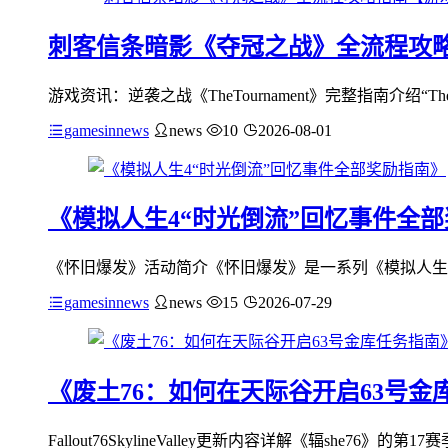
刺客信条暗影《夺冠之战》全流程攻
游戏资讯：逆袭之战《TheTournament》完整指南介绍“TheTo
gamesinnews
news
10
2026-08-01
《模拟人生4“时光倒流”回忆事件全
《怀旧爆发》活动简介《怀旧爆发》是一系列《模拟人生4
gamesinnews
news
15
2026-07-29
《废土76：如何在天际谷开启63号金
Fallout76SkylineValley更新内容详解《辐she76》的第