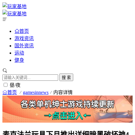
首页
游戏资讯
国外资讯
运动
健身
搜 索
昼/夜
首页
gamesinnews
内容详情
麦克法兰玩具下月推出详细暗黑破坏神4