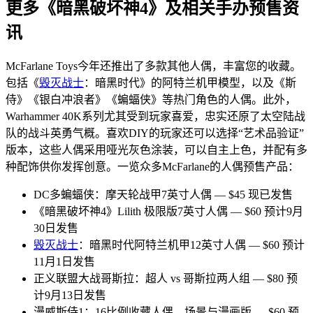
更多《暗黑破坏神4》及相关手办预售资
讯
McFarlane Toys今年还推出了多款其他人偶，丰富您的收藏。
包括《
毁灭战士
：暗黑时代》的阿特兰机甲模型，以及《斯
侍》《银白冲浪者》《蝙蝠侠》等热门角色的人偶。此外，
Warhammer 40K系列尤其受到玩家喜爱，忠实还原了太空陆战
队的战斗英勇气概。喜欢DIY的玩家还可以选择“艺术品验证”
版本，这些人偶采用哑光灰色涂装，可以自主上色，并配有多
种配饰供你发挥创意。一览众多McFarlane的人偶预售产品：
DC多蝙蝠侠：摩天轮战甲7英寸人偶 — $45 现已发售
《暗黑破坏神4》Lilith 极限版7英寸人偶 — $60 预计9月
30日发售
毁灭战士
：暗黑时代阿特兰机甲12英寸人偶 — $60 预计
11月1日发售
正义联盟大战哥斯拉：超人 vs 哥斯拉两人组 — $80 预
计9月13日发售
漫威斯侍1：16比例收藏人偶，场景与漫画版 — $60 预