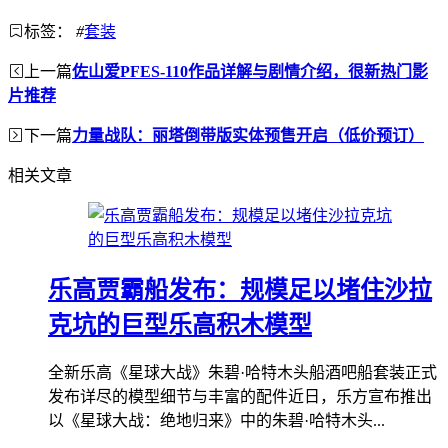
标签：
#
套装
上一篇
佐山爱PFES-110作品详解与剧情介绍，很新热门影
片推荐
下一篇
力量战队：丽塔倒带版实体预售开启（低价预订）
相关文章
乐高贾霸船发布：规模足以堵住沙拉
克坑的巨型乐高积木模型
全新乐高《星球大战》朱碧·哈特木头船酒吧船套装正式
发布详尽的模型细节与丰富的配件近日，乐方宣布推出
以《星球大战：绝地归来》中的朱碧·哈特木头...