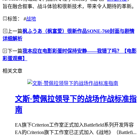
旨在融合叙事、战斗体验和很新技术，带来令人期待的革新。
标签：
#
战地
上一篇
枫ふうあ（枫富爱）很新作品SONE-760封面与剧情
详细解析
下一篇
我本应在电影彩蛋时保持安静——我错了吗？【电影
彩蛋观察】
相关文章
文斯·赞佩拉领导下的战场作战标准指
南
EA旗下Criterion工作室正式加入Battlefield系列开发阵容
EA的Criterion旗下工作室已正式加入《战地》（Battlefi...