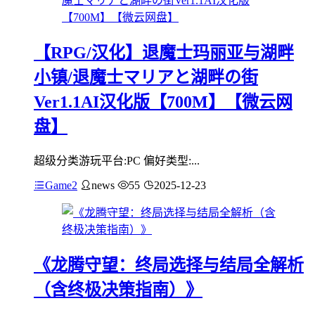
【RPG/汉化】退魔士玛丽亚与湖畔
小镇/退魔士マリアと湖畔の街
Ver1.1AI汉化版【700M】【微云网
盘】
超级分类游玩平台:PC 偏好类型:...
Game2
news
55
2025-12-23
《龙腾守望：终局选择与结局全解析
（含终极决策指南）》