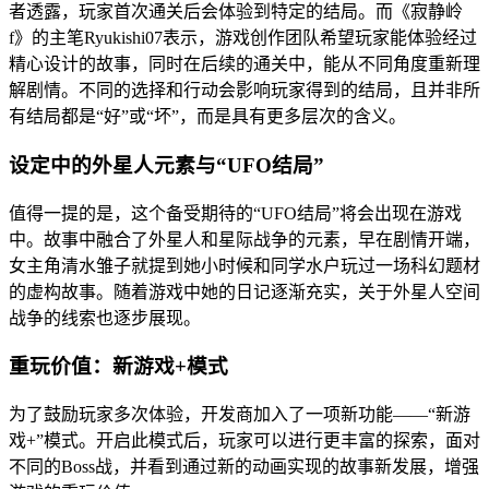
者透露，玩家首次通关后会体验到特定的结局。而《寂静岭
f》的主笔Ryukishi07表示，游戏创作团队希望玩家能体验经过
精心设计的故事，同时在后续的通关中，能从不同角度重新理
解剧情。不同的选择和行动会影响玩家得到的结局，且并非所
有结局都是“好”或“坏”，而是具有更多层次的含义。
设定中的外星人元素与“UFO结局”
值得一提的是，这个备受期待的“UFO结局”将会出现在游戏
中。故事中融合了外星人和星际战争的元素，早在剧情开端，
女主角清水雏子就提到她小时候和同学水户玩过一场科幻题材
的虚构故事。随着游戏中她的日记逐渐充实，关于外星人空间
战争的线索也逐步展现。
重玩价值：新游戏+模式
为了鼓励玩家多次体验，开发商加入了一项新功能——“新游
戏+”模式。开启此模式后，玩家可以进行更丰富的探索，面对
不同的Boss战，并看到通过新的动画实现的故事新发展，增强