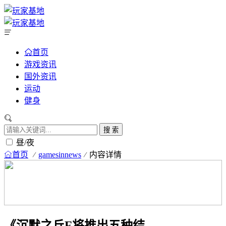
首页
游戏资讯
国外资讯
运动
健身
搜 索
昼/夜
首页
gamesinnews
内容详情
《沉默之丘F将推出五种结