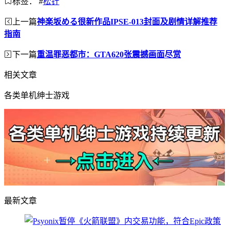
标签：
#
松针
上一篇
神楽坂める很新作品IPSE-013封面及剧情详解推荐
指南
下一篇
重温罪恶都市：GTA620张震撼画面尽赏
相关文章
各类单机绅士游戏
最新文章