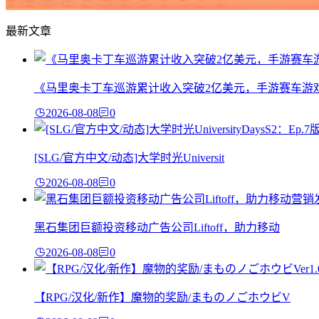
最新文章
《马里奥卡丁车巡游累计收入突破2亿美元，手游赛车游
2026-08-08
0
[SLG/官方中文/动态]大学时光Universit
2026-08-08
0
黑石集团巨额投资移动广告公司Liftoff，助力移动
2026-08-08
0
【RPG/汉化/新作】魔物的奖励/まものノごホウビV