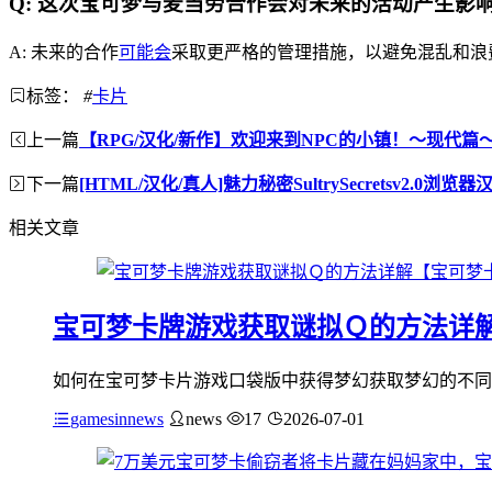
Q: 这次宝可梦与麦当劳合作会对未来的活动产生影
A: 未来的合作
可能会
采取更严格的管理措施，以避免混乱和浪
标签：
#
卡片
上一篇
【RPG/汉化/新作】欢迎来到NPC的小镇！～现代篇
下一篇
[HTML/汉化/真人]魅力秘密SultrySecretsv2.0浏览器
相关文章
宝可梦卡牌游戏获取谜拟Ｑ的方法详
如何在宝可梦卡片游戏口袋版中获得梦幻获取梦幻的不同方
gamesinnews
news
17
2026-07-01