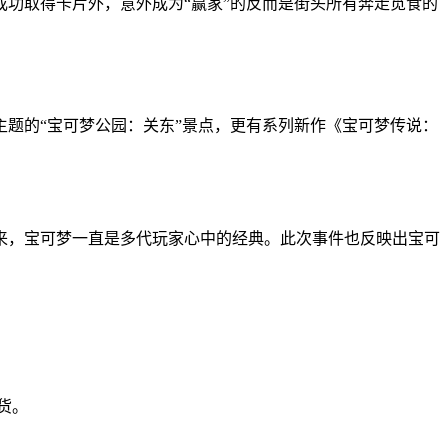
成功取得卡片外，意外成为“赢家”的反而是街头所有奔走觅食的
题的“宝可梦公园：关东”景点，更有系列新作《宝可梦传说：
来，宝可梦一直是多代玩家心中的经典。此次事件也反映出宝可
货。