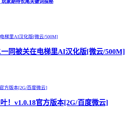
戏，玩家期待长尾关键词探秘
K一同被关在电梯里AI汉化版[微云/500M]
！v1.0.18官方版本[2G/百度微云]