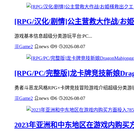
[RPG/汉化/剧情]公主营救大作战/お姫
游戏基本信息超级分类游玩平台:PC...
Game2
news
9
2026-08-07
[RPG/PC/完整版]龙卡牌竞技新娘DragonM
勇者斗恶龙风格RPG×卡牌竞技冒险游戏介绍超级分类游玩平
Game2
news
6
2026-08-07
2023年亚洲和中东地区在游戏内购买