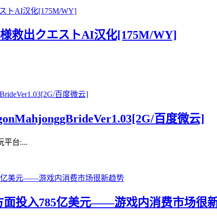
様救出クエストAI汉化[175M/WY]
ahjonggBrideVer1.03[2G/百度微云]
台:...
方面投入785亿美元——游戏内消费市场很