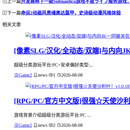
上一篇
开发商称下一款Subnautica游戏不是ライブ服务游
下一篇
命运2动画风贵魂高达盔甲，史诗级动漫风格体验
相关文章
[像素SLG/汉化/全动态/双端]与内向J
超级分类游玩平台:PC+安卓偏好类型:...
Game2
news
1
2026-08-08
[RPG/PC/官方中文版]很强☆天使沙利叶
游戏背景介绍超级分类游玩平台:PC ...
Game2
news
2
2026-08-08