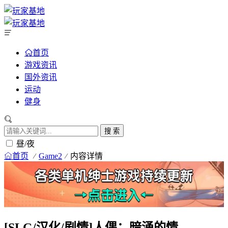
首页
游戏资讯
国外资讯
运动
健身
搜 索
昼/夜
首页
Game2
内容详情
[SLG/汉化/剧情]人偶：暗涌的情