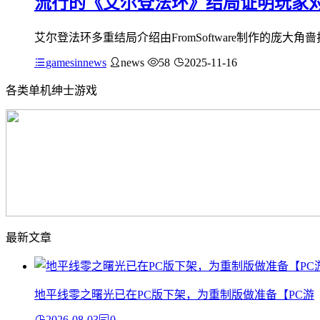
流行的《艾尔登法环》结局证明玩家
艾尔登法环多重结局介绍由FromSoftware制作的庞
gamesinnews
news
58
2025-11-16
各类单机绅士游戏
最新文章
地平线零之曙光已在PC版下架，为重制版做准备【PC游
2026-08-03
0