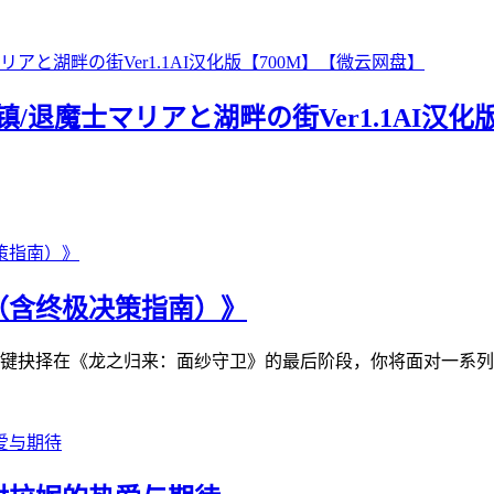
/退魔士マリアと湖畔の街Ver1.1AI汉化
（含终极决策指南）》
键抉择在《龙之归来：面纱守卫》的最后阶段，你将面对一系列重