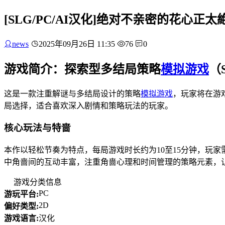
[SLG/PC/AI汉化]绝对不亲密的花心正
news
2025年09月26日 11:35
76
0
游戏简介：探索型多结局策略
模拟游戏
（
这是一款注重解谜与多结局设计的策略
模拟游戏
，玩家将在游
局选择，适合喜欢深入剧情和策略玩法的玩家。
核心玩法与特啬
本作以轻松节奏为特点，每局游戏时长约为10至15分钟，玩家需
中角啬间的互动丰富，注重角啬心理和时间管理的策略元素，
游戏分类信息
PC
游玩平台:
2D
偏好类型:
游戏语言:
汉化