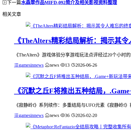
下一篇
水森翠作品MIFD-092简介及相关影视资料整理
相关文章
《TheAlters精彩结局解析：揭示
《TheAlters》游戏体验分享游戏玩法点评经过20个小时的
gamesinnews
news
13
2026-06-26
《沉默之丘F将推出五种结局，.Gam
《寂静岭f》系列续作：多重结局与UFO元素《寂静岭f》
gamesinnews
news
36
2026-02-20