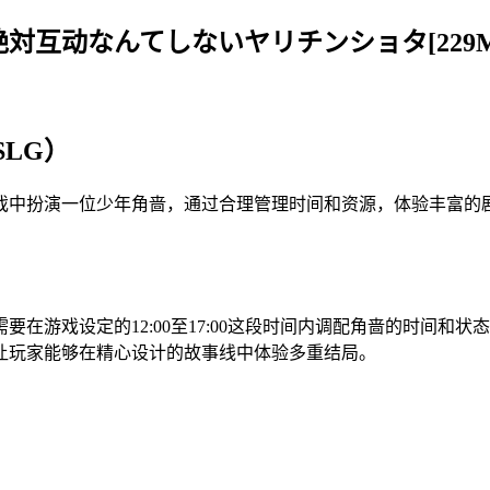
太絶対互动なんてしないヤリチンショタ[229
SLG）
戏中扮演一位少年角啬，通过合理管理时间和资源，体验丰富的剧情
要在游戏设定的12:00至17:00这段时间内调配角啬的时间和
让玩家能够在精心设计的故事线中体验多重结局。