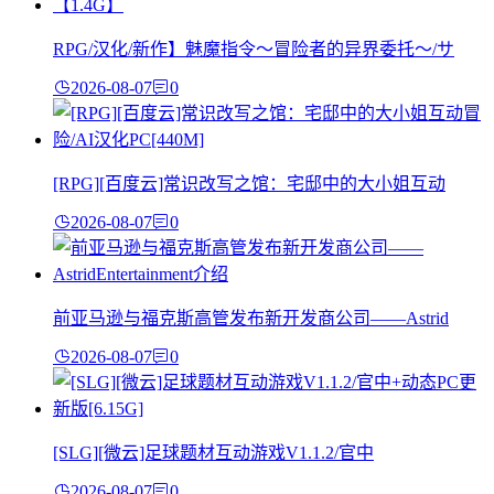
RPG/汉化/新作】魅魔指令～冒险者的异界委托～/サ
2026-08-07
0
[RPG][百度云]常识改写之馆：宅邸中的大小姐互动
2026-08-07
0
前亚马逊与福克斯高管发布新开发商公司——Astrid
2026-08-07
0
[SLG][微云]足球题材互动游戏V1.1.2/官中
2026-08-07
0